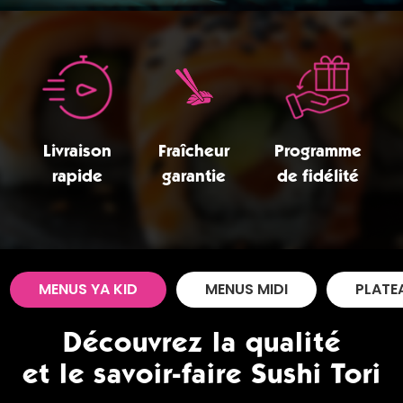
Zones de Livraison
Livraison
Fraîcheur
Programme
rapide
garantie
de fidélité
MENUS YA KID
MENUS MIDI
PLATE
Découvrez la qualité
et le savoir-faire Sushi Tori