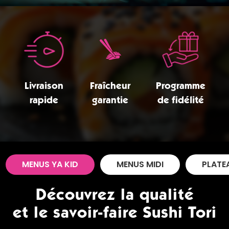
Zones de Livraison
Livraison
Fraîcheur
Programme
rapide
garantie
de fidélité
MENUS YA KID
MENUS MIDI
PLATE
Découvrez la qualité
et le savoir-faire Sushi Tori