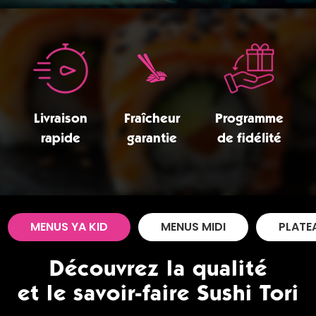
Zones de Livraison
Livraison
Fraîcheur
Programme
rapide
garantie
de fidélité
MENUS YA KID
MENUS MIDI
PLATE
Découvrez la qualité
et le savoir-faire Sushi Tori