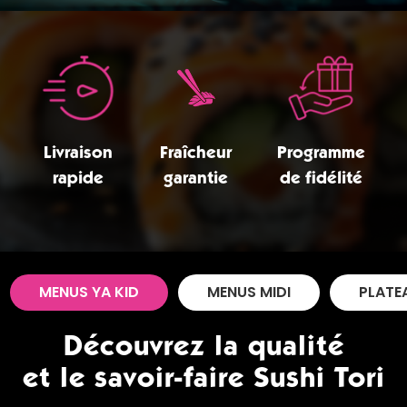
Zones de Livraison
Livraison
Fraîcheur
Programme
rapide
garantie
de fidélité
MENUS YA KID
MENUS MIDI
PLATE
Découvrez la qualité
et le savoir-faire Sushi Tori