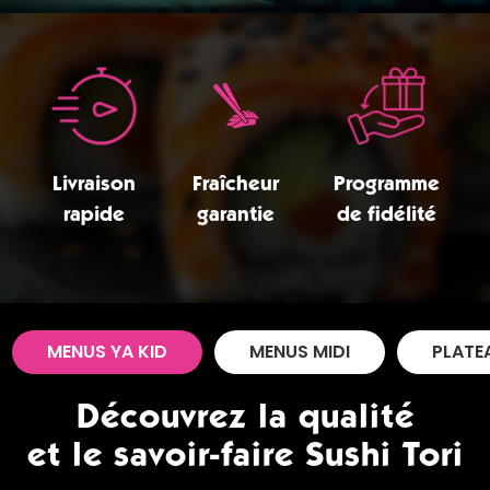
Zones de Livraison
Livraison
Fraîcheur
Programme
rapide
garantie
de fidélité
MENUS YA KID
MENUS MIDI
PLATE
Découvrez la qualité
et le savoir-faire Sushi Tori