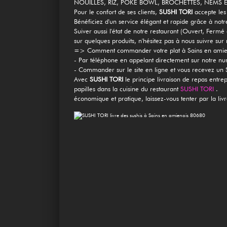
NOUILLES, RIZ, POKE BOWL, BROCHETTES, NEMS ET 
Mobile
Pour le confort de ses clients,
SUSHI TORI
accepte les
Bénéficiez d'un service élégant et rapide grâce à notre
Programme De Fidélité
Suiver aussi l'état de notre restaurant (Ouvert, Fe
sur quelques produits, n'hésitez pas à nous suivre sur
Avis
=> Comment commander votre plat à Sains en ami
- Par téléphone en appelant directement sur notre 
- Commander sur le site en ligne et vous recevez un
Mon Compte
Avec
SUSHI TORI
le principe livraison de repas entre
papilles dans la cuisine du restaurant
SUSHI TORI
.
Notre Restaurant
économique et pratique, laissez-vous tenter par la liv
Zones de Livraison