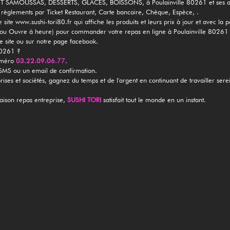
SAMOUSSAS, DESSERTS, GLACES, BOISSONS, à Poulainville 80261 et ses al
 règlements par Ticket Restaurant, Carte bancaire, Chèque, Espèce, .
 site www.sushi-tori80.fr qui affiche les produits et leurs prix à jour et avec la
rmé ou Ouvre à heure) pour commander votre repas en ligne à Poulainville 8026
re site ou sur notre page facebook.
80261 ?
numéro
03.22.09.06.77
.
 SMS ou un email de confirmation.
prises et sociétés, gagnez du temps et de l'argent en continuant de travailler ser
raison repas entreprise,
SUSHI TORI
satisfait tout le monde en un instant.