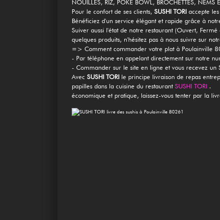
NOUILLES, RIZ, POKE BOWL, BROCHETTES, NEMS ET 
Mobile
Pour le confort de ses clients,
SUSHI TORI
accepte les
Bénéficiez d'un service élégant et rapide grâce à notre
Programme De Fidélité
Suiver aussi l'état de notre restaurant (Ouvert, Fe
quelques produits, n'hésitez pas à nous suivre sur not
Avis
=> Comment commander votre plat à Poulainville 
- Par téléphone en appelant directement sur notre 
- Commander sur le site en ligne et vous recevez un
Mon Compte
Avec
SUSHI TORI
le principe livraison de repas entre
papilles dans la cuisine du restaurant
SUSHI TORI
.
Notre Restaurant
économique et pratique, laissez-vous tenter par la liv
Zones de Livraison