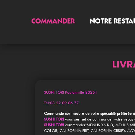
COMMANDER
NOTRE RESTA
Accueil
LIVR
Allergènes
Charte Qualité
SUSHI TORI Poulainville 80261
C.G.V
Tél:03.22.09.06.77
Contact
Commande sur mesure de votre spécialité préférée à
SUSHI TORI
vous permet de commander votre repas en
Mentions Légales
SUSHI TORI
commander:MENUS YA KID, MENUS MID
COLOR, CALIFORNIA FRIT, CALIFORNIA CRISPY, AVO