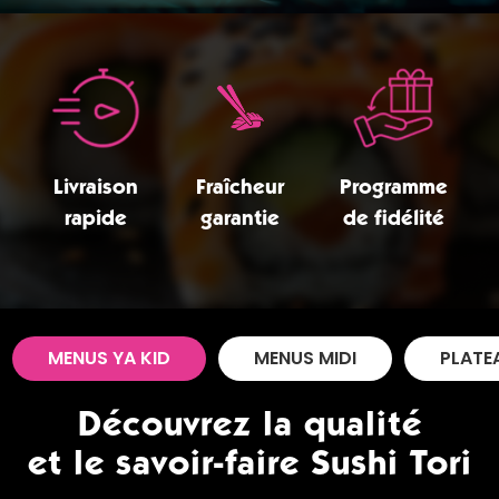
Zones de Livraison
Livraison
Fraîcheur
Programme
rapide
garantie
de fidélité
MENUS YA KID
MENUS MIDI
PLATE
Découvrez la qualité
et le savoir-faire Sushi Tori