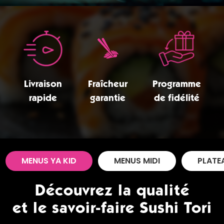
Zones de Livraison
Livraison
Fraîcheur
Programme
rapide
garantie
de fidélité
MENUS YA KID
MENUS MIDI
PLATE
Découvrez la qualité
et le savoir-faire Sushi Tori