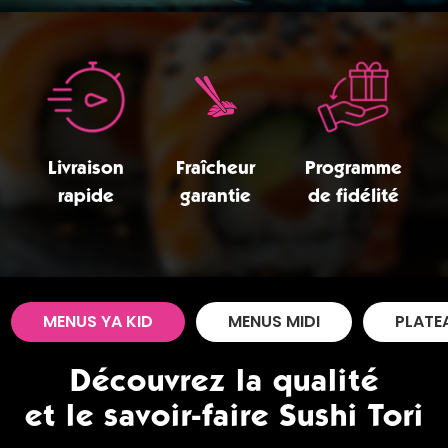
Zones de Livraison
Livraison
Fraîcheur
Programme
rapide
garantie
de fidélité
MENUS YA KID
MENUS MIDI
PLATE
Découvrez la qualité
et le savoir-faire Sushi Tori