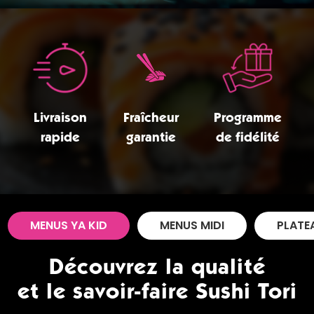
Zones de Livraison
Livraison
Fraîcheur
Programme
rapide
garantie
de fidélité
MENUS YA KID
MENUS MIDI
PLATE
Découvrez la qualité
et le savoir-faire Sushi Tori