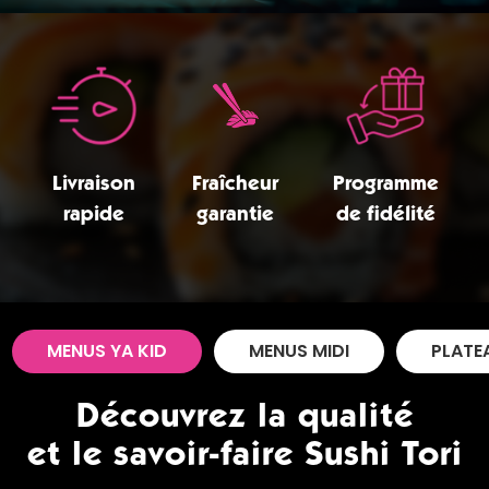
Zones de Livraison
Livraison
Fraîcheur
Programme
rapide
garantie
de fidélité
MENUS YA KID
MENUS MIDI
PLATE
Découvrez la qualité
et le savoir-faire Sushi Tori