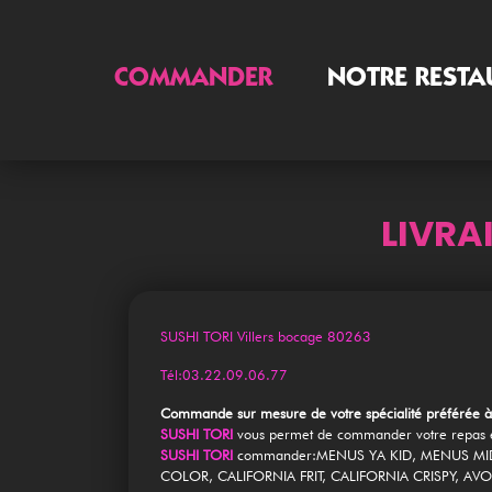
COMMANDER
NOTRE RESTA
Accueil
LIVRA
Allergènes
Charte Qualité
SUSHI TORI Villers bocage 80263
C.G.V
Tél:03.22.09.06.77
Contact
Commande sur mesure de votre spécialité préférée à
SUSHI TORI
vous permet de commander votre repas en
Mentions Légales
SUSHI TORI
commander:MENUS YA KID, MENUS MID
COLOR, CALIFORNIA FRIT, CALIFORNIA CRISPY, AVO