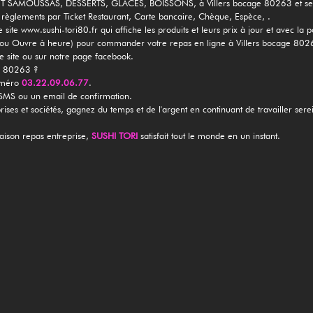
SAMOUSSAS, DESSERTS, GLACES, BOISSONS, à Villers bocage 80263 et ses 
 règlements par Ticket Restaurant, Carte bancaire, Chèque, Espèce, .
 site www.sushi-tori80.fr qui affiche les produits et leurs prix à jour et avec la
rmé ou Ouvre à heure) pour commander votre repas en ligne à Villers bocage 80
re site ou sur notre page facebook.
e 80263 ?
numéro
03.22.09.06.77
.
 SMS ou un email de confirmation.
prises et sociétés, gagnez du temps et de l'argent en continuant de travailler ser
raison repas entreprise,
SUSHI TORI
satisfait tout le monde en un instant.