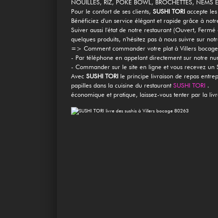
NOUILLES, RIZ, POKE BOWL, BROCHETTES, NEMS ET 
Mobile
Pour le confort de ses clients,
SUSHI TORI
accepte les
Bénéficiez d'un service élégant et rapide grâce à notre
Programme De Fidélité
Suiver aussi l'état de notre restaurant (Ouvert, Fe
quelques produits, n'hésitez pas à nous suivre sur not
Avis
=> Comment commander votre plat à Villers bocag
- Par téléphone en appelant directement sur notre 
- Commander sur le site en ligne et vous recevez un
Mon Compte
Avec
SUSHI TORI
le principe livraison de repas entre
papilles dans la cuisine du restaurant
SUSHI TORI
.
Notre Restaurant
économique et pratique, laissez-vous tenter par la liv
Zones de Livraison