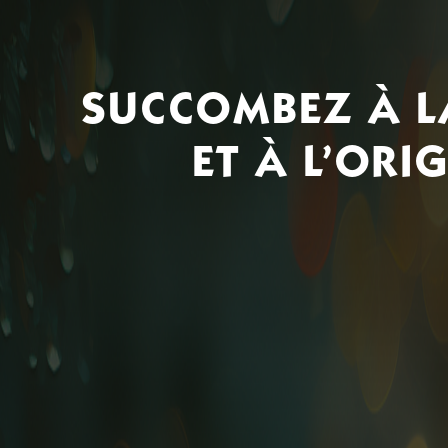
Mobile
Programme De Fidélité
Avis
SUCCOMBEZ À L
Mon Compte
ET À L’ORI
Notre Restaurant
Zones de Livraison