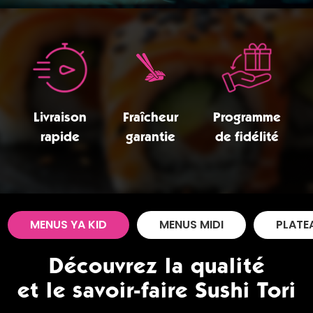
Zones de Livraison
Livraison
Fraîcheur
Programme
rapide
garantie
de fidélité
MENUS YA KID
MENUS MIDI
PLATE
Découvrez la qualité
et le savoir-faire Sushi Tori