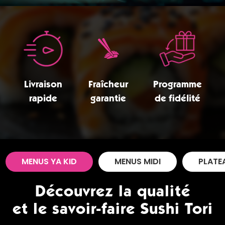
Zones de Livraison
Livraison
Fraîcheur
Programme
rapide
garantie
de fidélité
MENUS YA KID
MENUS MIDI
PLATE
Découvrez la qualité
et le savoir-faire Sushi Tori