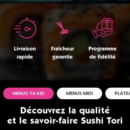
Zones de Livraison
Livraison
Fraîcheur
Programme
rapide
garantie
de fidélité
MENUS YA KID
MENUS MIDI
PLATE
Découvrez la qualité
et le savoir-faire Sushi Tori