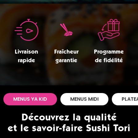
Zones de Livraison
Livraison
Fraîcheur
Programme
rapide
garantie
de fidélité
MENUS YA KID
MENUS MIDI
PLATE
Découvrez la qualité
et le savoir-faire Sushi Tori