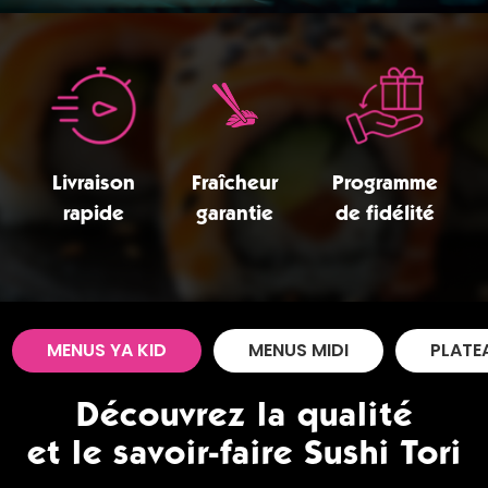
Zones de Livraison
Livraison
Fraîcheur
Programme
rapide
garantie
de fidélité
MENUS YA KID
MENUS MIDI
PLATE
Découvrez la qualité
et le savoir-faire Sushi Tori