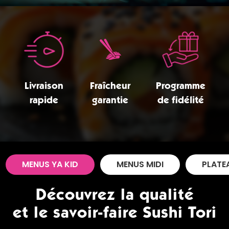
Zones de Livraison
Livraison
Fraîcheur
Programme
rapide
garantie
de fidélité
MENUS YA KID
MENUS MIDI
PLATE
Découvrez la qualité
et le savoir-faire Sushi Tori