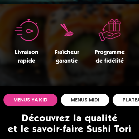
Zones de Livraison
Livraison
Fraîcheur
Programme
rapide
garantie
de fidélité
MENUS YA KID
MENUS MIDI
PLATE
Découvrez la qualité
et le savoir-faire Sushi Tori