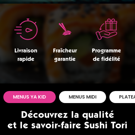
Zones de Livraison
Livraison
Fraîcheur
Programme
rapide
garantie
de fidélité
MENUS YA KID
MENUS MIDI
PLATE
Découvrez la qualité
et le savoir-faire Sushi Tori