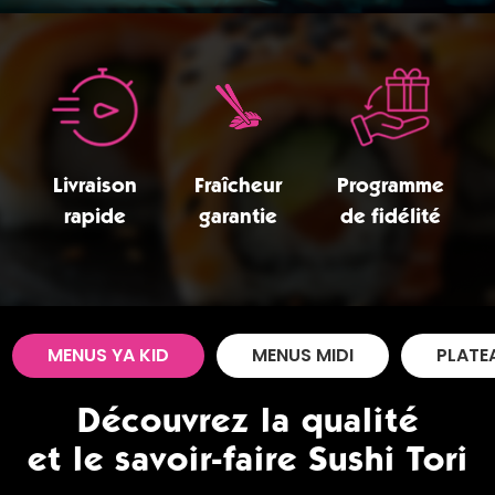
Zones de Livraison
Livraison
Fraîcheur
Programme
rapide
garantie
de fidélité
MENUS YA KID
MENUS MIDI
PLATE
Découvrez la qualité
et le savoir-faire Sushi Tori