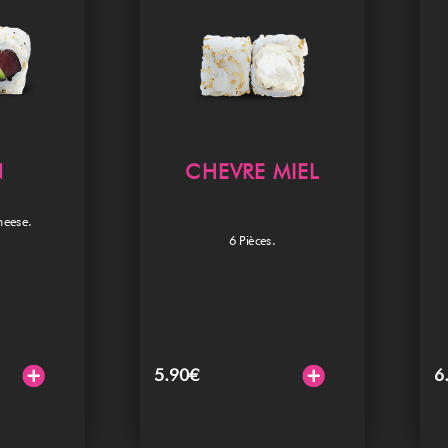
N
CHEVRE MIEL
heese.
6 Pièces.
5.90
€
6