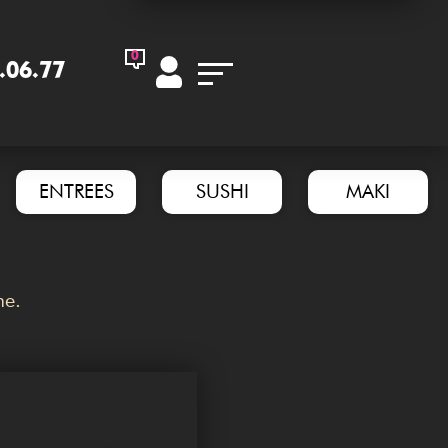
0
.06.77
ENTREES
SUSHI
MAKI
me.