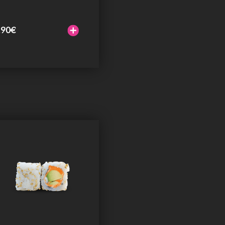
.90
€