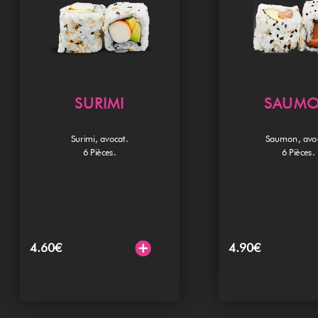
Mobile
Programme De Fidélité
Avis
SURIMI
SAUM
Mon Compte
Notre Restaurant
Surimi, avocat.
Saumon, avoc
6 Pièces.
6 Pièces.
Zones de Livraison
4.60
€
4.90
€