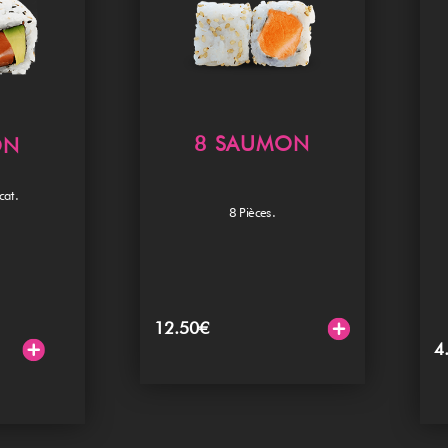
8 SAUMON
ON
at.
8 Pièces.
12.50
€
4