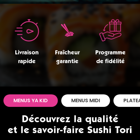
Zones de Livraison
Livraison
Fraîcheur
Programme
rapide
garantie
de fidélité
MENUS YA KID
MENUS MIDI
PLATE
Découvrez la qualité
et le savoir-faire Sushi Tori